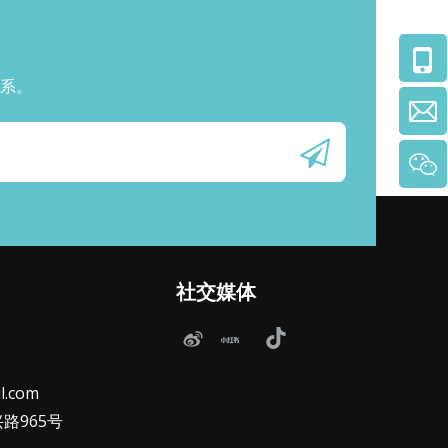
系。
社交媒体
l.com
路965号