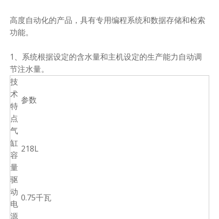
高度自动化的产品，具有专用编程系统和数据存储和检索
功能。
1、系统根据设定的含水量和主机设定的生产能力自动调
节注水量。
技
术
参数
特
点
气
缸
218L
容
量
驱
动
0.75千瓦
电
源