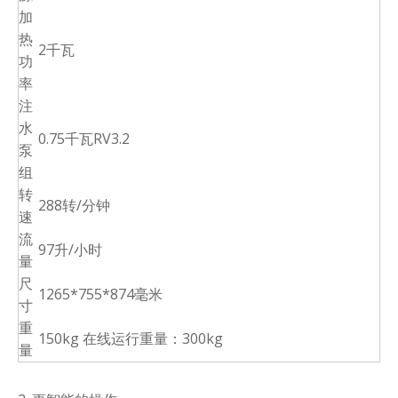
加
热
2千瓦
功
率
注
水
0.75千瓦RV3.2
泵
组
转
288转/分钟
速
流
97升/小时
量
尺
1265*755*874毫米
寸
重
150kg 在线运行重量：300kg
量